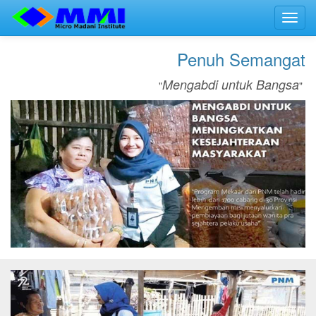
Toggl
navig
Penuh Semangat
Mengabdi untuk Bangsa
"
"