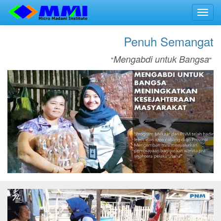
Toggl
navig
Penuh Semangat
Mengabdi untuk Bangsa
"
"