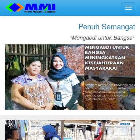
Toggl
navig
Penuh Semangat
Mengabdi untuk Bangsa
"
"