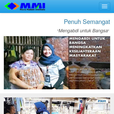
Toggl
navig
Penuh Semangat
Mengabdi untuk Bangsa
"
"