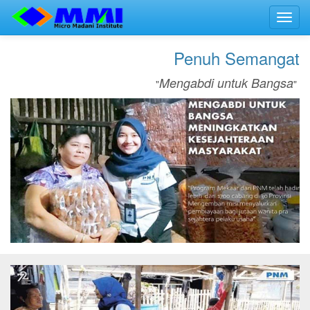
Toggl
navig
Penuh Semangat
Mengabdi untuk Bangsa
"
"