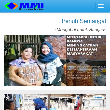
Toggl
navig
Penuh Semangat
Mengabdi untuk Bangsa
"
"