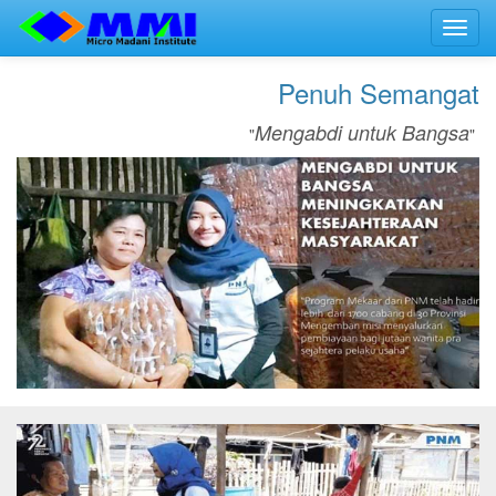
Toggl
navig
Penuh Semangat
Mengabdi untuk Bangsa
"
"