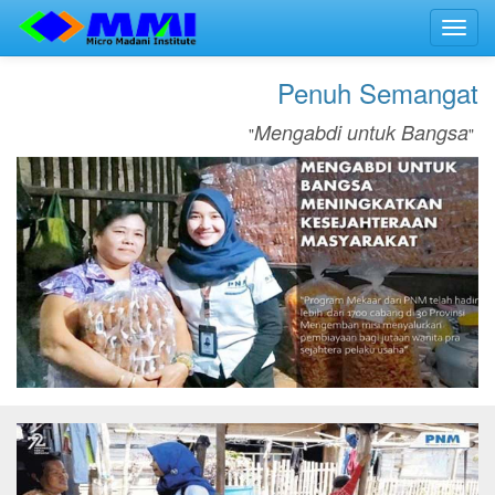
Toggl
navig
Penuh Semangat
Mengabdi untuk Bangsa
"
"