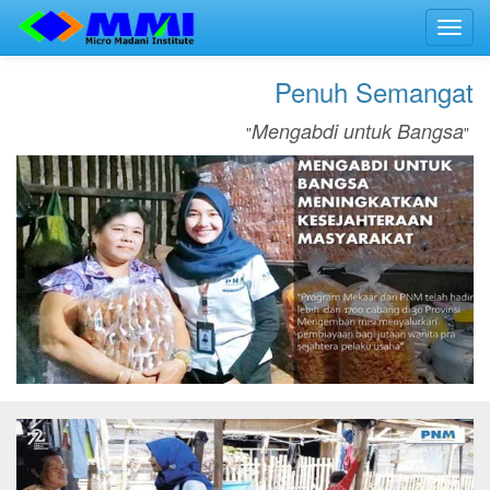
Toggl
navig
Penuh Semangat
Mengabdi untuk Bangsa
"
"