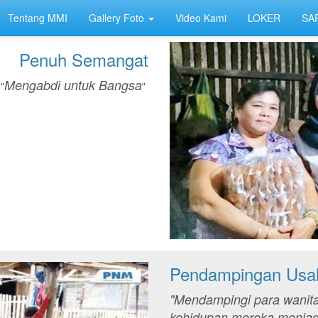
Tentang MMI
Gallery Foto
Video Kami
LOKER
SA
Penuh Semangat
Mengabdi untuk Bangsa
"
"
Pendampingan Usa
"Mendampingi para wanita
kehidupan mereka menjadi 