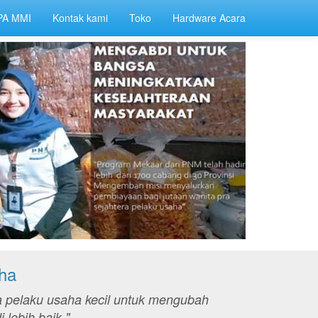
PA MMI
Kontak kami
Toko
Hardware Acara
ha
 pelaku usaha kecil untuk mengubah
lebih baik."