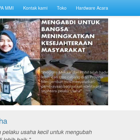
PA MMI
Kontak kami
Toko
Hardware Acara
ha
 pelaku usaha kecil untuk mengubah
lebih baik."