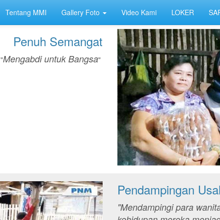
Tentang MMI
Gallery Foto
Video Kami
LOKER
SA
Penuh Semangat
Mengabdi untuk Bangsa
"
"
Pendampingan Usa
"Mendampingi para wanita
kehidupan mereka menjadi 