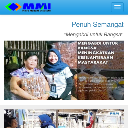
Toggl
navig
Penuh Semangat
Mengabdi untuk Bangsa
"
"