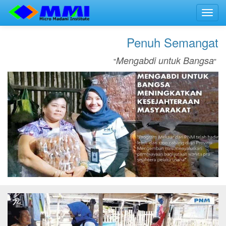
Toggl
navig
Penuh Semangat
Mengabdi untuk Bangsa
"
"