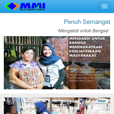
Toggl
navig
Penuh Semangat
Mengabdi untuk Bangsa
"
"