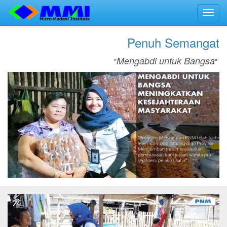
Toggl
navig
Penuh Semangat
Mengabdi untuk Bangsa
"
"