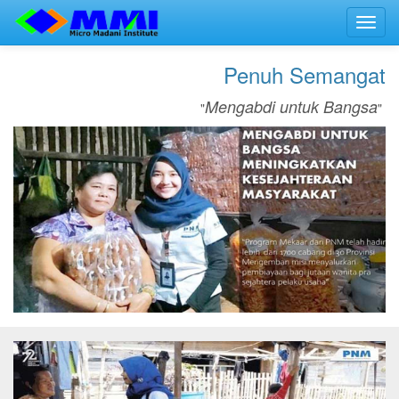
Toggl
navig
Penuh Semangat
Mengabdi untuk Bangsa
"
"