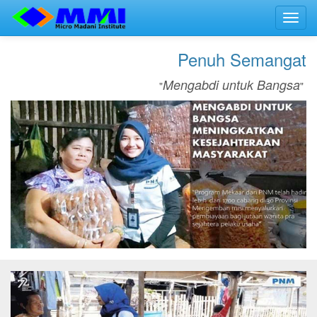
Toggl
navig
Penuh Semangat
Mengabdi untuk Bangsa
"
"