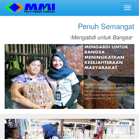
Toggl
navig
Penuh Semangat
Mengabdi untuk Bangsa
"
"