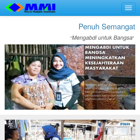
Toggl
navig
Penuh Semangat
Mengabdi untuk Bangsa
"
"