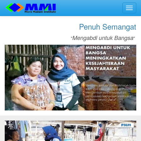
Toggl
navig
Penuh Semangat
Mengabdi untuk Bangsa
"
"