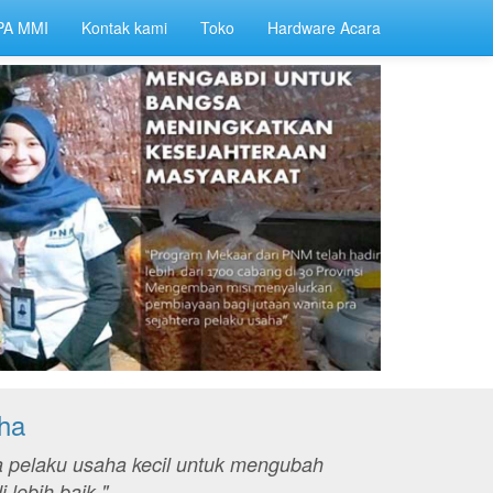
PA MMI
Kontak kami
Toko
Hardware Acara
ha
 pelaku usaha kecil untuk mengubah
lebih baik."