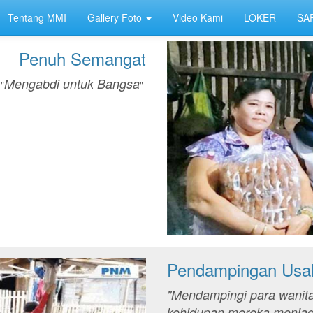
Tentang MMI
Gallery Foto
Video Kami
LOKER
SA
Penuh Semangat
Mengabdi untuk Bangsa
"
"
Pendampingan Usa
"Mendampingi para wanita
kehidupan mereka menjadi 