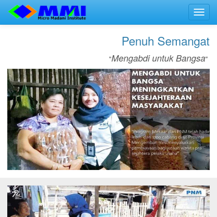
Toggl
navig
Penuh Semangat
Mengabdi untuk Bangsa
"
"