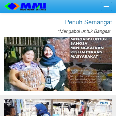
Toggl
navig
Penuh Semangat
Mengabdi untuk Bangsa
"
"