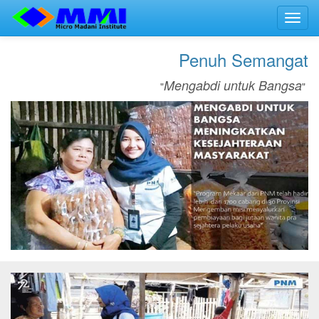
Toggl
navig
Penuh Semangat
Mengabdi untuk Bangsa
"
"