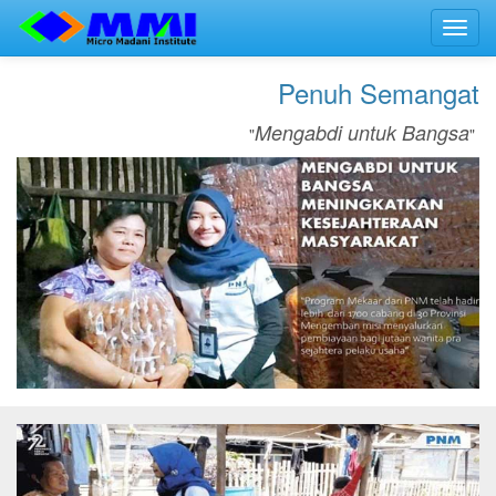
Toggl
navig
Penuh Semangat
Mengabdi untuk Bangsa
"
"