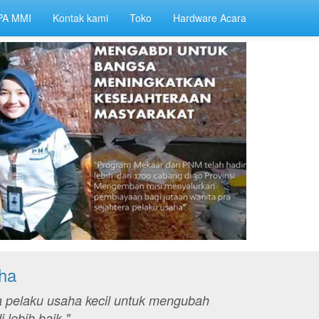
PA MMI
Kontak kami
Toko
Hardware Acara
ha
 pelaku usaha kecil untuk mengubah
lebih baik."