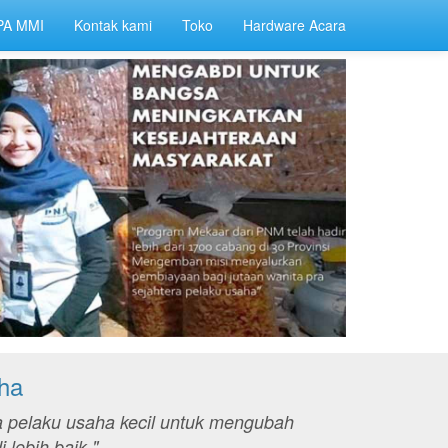
PA MMI
Kontak kami
Toko
Hardware Acara
ha
 pelaku usaha kecil untuk mengubah
lebih baik."