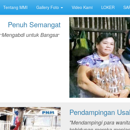
Tentang MMI
Gallery Foto
Video Kami
LOKER
SA
Penuh Semangat
Mengabdi untuk Bangsa
"
"
Pendampingan Usa
"Mendampingi para wanita
kehidupan mereka menjadi 