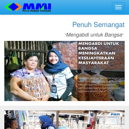
Toggl
navig
Penuh Semangat
Mengabdi untuk Bangsa
"
"