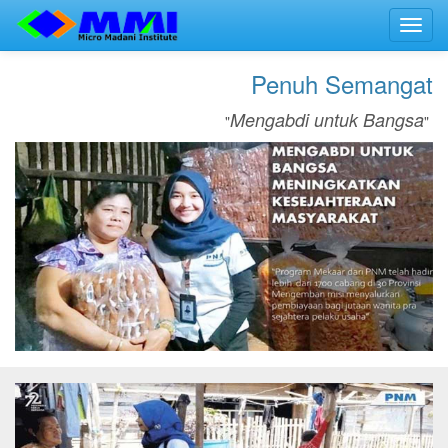
Toggl
navig
Penuh Semangat
Mengabdi untuk Bangsa
"
"