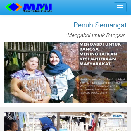
Toggl
navig
Penuh Semangat
Mengabdi untuk Bangsa
"
"