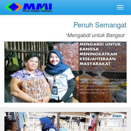
Toggl
navig
Penuh Semangat
Mengabdi untuk Bangsa
"
"