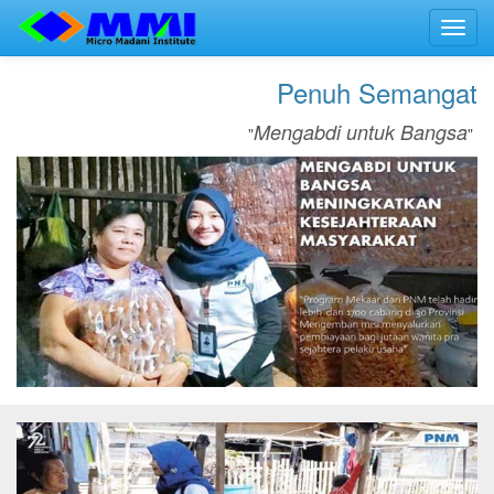
Toggl
navig
Penuh Semangat
Mengabdi untuk Bangsa
"
"