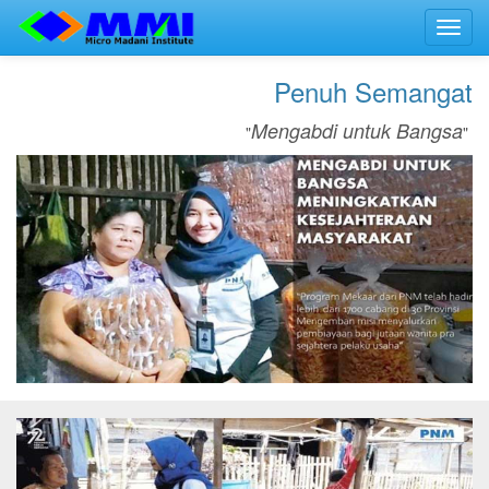
Toggl
navig
Penuh Semangat
Mengabdi untuk Bangsa
"
"