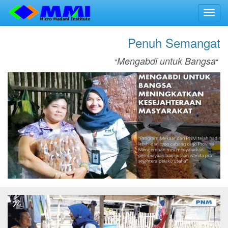
Toggl
navig
Penuh Semangat
Mengabdi untuk Bangsa
"
"