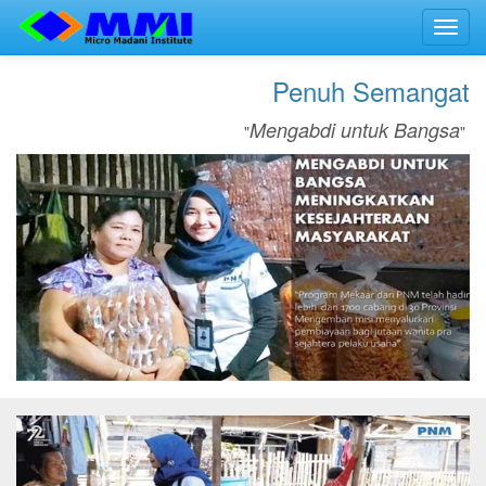
Toggl
navig
Penuh Semangat
Mengabdi untuk Bangsa
"
"