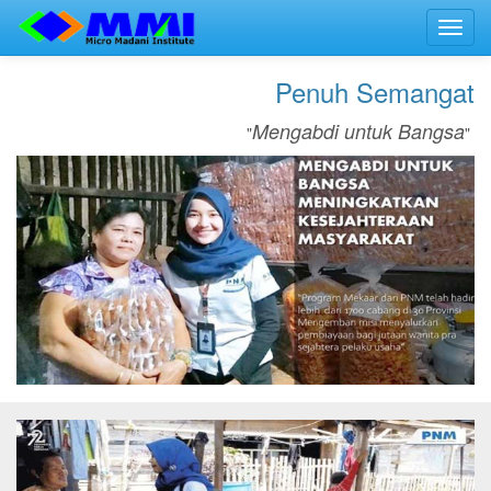
Toggl
navig
Penuh Semangat
Mengabdi untuk Bangsa
"
"