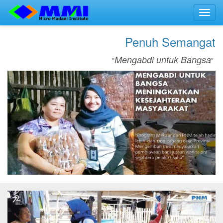
Toggl
navig
Penuh Semangat
Mengabdi untuk Bangsa
"
"