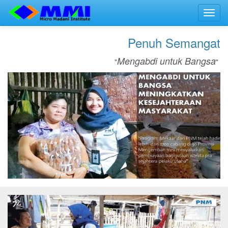
Toggl
navig
Penuh Semangat
Mengabdi untuk Bangsa
"
"