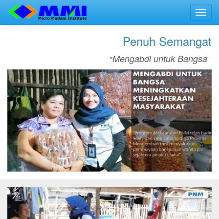
Toggl
navig
Penuh Semangat
Mengabdi untuk Bangsa
"
"