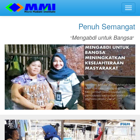
Toggl
navig
Penuh Semangat
Mengabdi untuk Bangsa
"
"