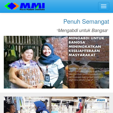
Toggl
navig
Penuh Semangat
Mengabdi untuk Bangsa
"
"