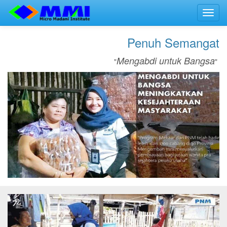
Toggl
navig
Penuh Semangat
Mengabdi untuk Bangsa
"
"